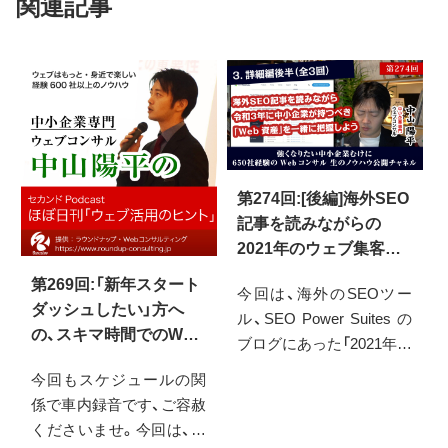
関連記事
第274回:[後編]海外SEO
記事を読みながらの
2021年のウェブ集客雑
感
第269回:「新年スタート
今回は、海外のSEOツー
ダッシュしたい」方へ
ル、SEO Power Suites の
の、スキマ時間でのWeb
ブログにあった「2021年の
サイト改善点発見術
SEO戦略の決定版ガイド」
今回もスケジュールの関
（原題：The Definitive
係で車内録音です、ご容赦
Guide to SEO Strategy in
くださいませ。今回は、新
2021）を見ながら、あれや