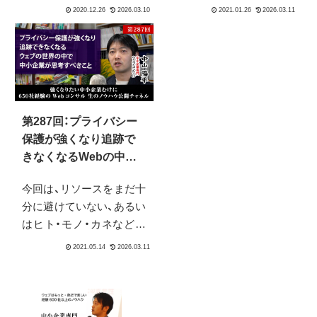
年からスタートダッシュ
これや喋っています。普
したい、だけれども年末年
段の配信回は特定のテー
始パソコンに向かったり
マに沿ったものが多いの
仕事をするのはちょっと
で、あまり周辺の話などを
むずかしい…という方へ
入れていませんが、今回か
の、オススメの方法のご紹
ら、３回に渡って、少しテ
介です。Webマーケティ
ーマを広げたSEOの周辺
第287回：プライバシー
ングの観点で問題点を見
含めた話題をお送りしま
保護が強くなり追跡で
つける、とてもおすすめの
す。
きなくなるWebの中で
方法なので、ぜひ普段から
中小企業が思考すべき
お使いくださいませ。
今回は、リソースをまだ十
こと
分に避けていない、あるい
はヒト・モノ・カネなどの
問題でなかなか手を付け
られないという企業の方
向けに「ネットのプライバ
シー強化の流れの中で今
後何をするべきか」につい