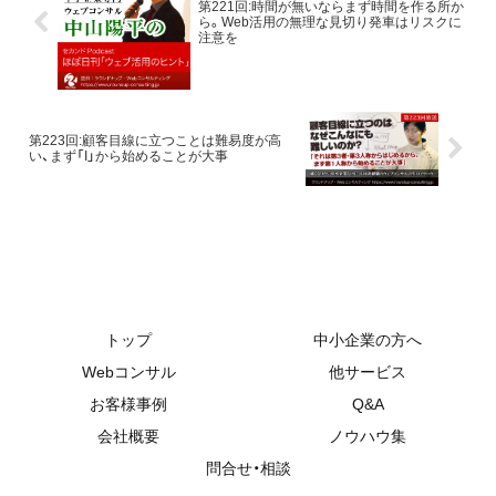
第221回:時間が無いならまず時間を作る所か
て、取り扱います。この流
ら。Web活用の無理な見切り発車はリスクに
注意を
れによって、今どうなって
いるかはもちろん、その先
を見据えると何をしなけ
ればならないのか、につい
第223回:顧客目線に立つことは難易度が高
い、まず「I」から始めることが大事
てがメインです。プライ
バシー強化で私達はウェ
ブでの商売がどう変わる
の？ということに興味が
ある方は最初の一歩とし
2020.12.26
2026.03.10
2021.01.26
2026.0
てご覧ください。
トップ
中小企業の方へ
Webコンサル
他サービス
お客様事例
Q&A
会社概要
ノウハウ集
問合せ・相談