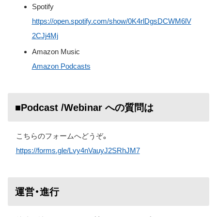
Spotify
https://open.spotify.com/show/0K4rlDgsDCWM6lV
2CJj4Mj
Amazon Music
Amazon Podcasts
■Podcast /Webinar への質問は
こちらのフォームへどうぞ。
https://forms.gle/Lvy4nVauyJ2SRhJM7
運営・進行