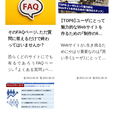
【TOP6】ユーザにとって
魅力的なWebサイトを
そのFAQページ、ただ質
作るための「制作の6ス
問に答えるだけで終わ
テップ」とは
Webサイトが、生き残るた
ってはいませんか？
めにやはり重要なのは「買
恐らくどのサイトにでも
い手（ユーザ）にとって魅
有るであろうFAQペー
力的かどうか」もはや競争
ジ。「よくある質問」ペー
が全くないマーケットを
ジという名前になってい
探すのは至難の業、自分で
るかもしれません。今ま
ブルーオーシャンを作り
Web活用の基本
で問い合わせがよくあっ
出していくしかありませ
たような質問について、回
ん。しかし、そのブルーオ
答が並んでいるのが一般
ーシャンも、きちんとした
的な形式です。しかし、
参入...
FAQページというのは、本