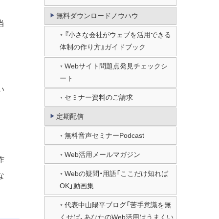
無料ダウンロードノウハウ
当
『小さな会社がウェブを活用できる
体制の作り方』ガイドブック
Webサイト問題点発見チェックシ
ート
い
セミナー資料のご請求
定期配信
無料音声セミナーPodcast
Web活用メールマガジン
作
Webの疑問・用語「ここだけ知れば
な
OK」動画集
代表中山陽平ブログ「苦手意識を無
くせば、あなたのWeb活用はうまくい