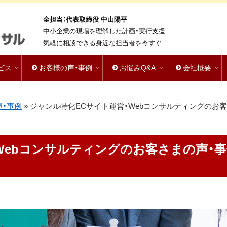
全担当：代表取締役 中山陽平
中小企業の現場を理解した計画・実行支援
気軽に相談できる身近な担当者を今すぐ
ビス
お客様の声・事例
お悩みQ&A
会社概要
声・事例
»
ジャンル特化ECサイト運営・Webコンサルティングのお
Webコンサルティングのお客さまの声・