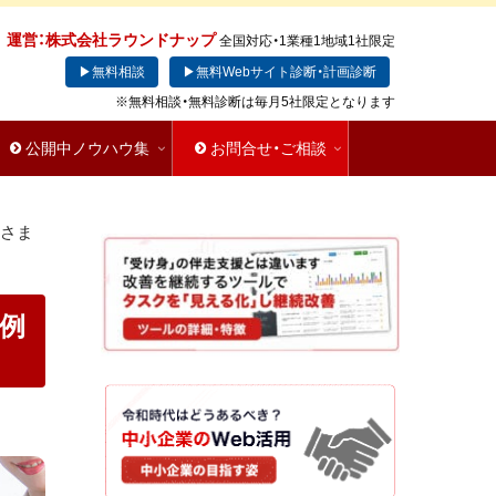
運営：株式会社ラウンドナップ
全国対応・1業種1地域1社限定
▶無料相談
▶無料Webサイト診断・計画診断
※無料相談・無料診断は毎月5社限定となります
公開中ノウハウ集
お問合せ・ご相談
客さま
事例