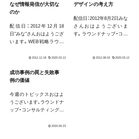
なぜ情報発信が大切な
デザインの考え方
のか
配信日：2012年8月2日みな
配信日：2012年12月18
さんおはようございま
日"みな"さんおはようござ
す。ラウンドナップ・コン
います。WEB戦略ラウン
サルティング代表の中山
ドナップの中山です。昨
です。相変わらずじりじ
日の夜、白菜と豚肉のミル
りと、焦げるような暑さが
フィーユ鍋を食べまし
続きますね。小学生の声
た。そうです、テレビの
が良く聞こえてきます。
成功事例の罠と失敗事
CMでやっているあれで
子供は元気ですね！朝のラ
例の価値
す。びっくりするほど美
ジオ体操の、眠いけど1日
今週のトピックスおはよ
味しかったです(^_^)ビタ
が始ま...
うございます、ラウンドナ
ミ...
ップ・コンサルティング中
山です。子供が毎日が休
日のため、曜日の感覚が失
われつつあります…ゴミ