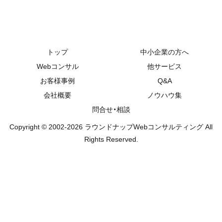
出しがなかったら終わり
です。さて、世間は一層厳
しい状況になっているよ
うに思います。コロナ感
染者数は少し...
トップ
中小企業の方へ
Webコンサル
他サービス
お客様事例
Q&A
会社概要
ノウハウ集
問合せ・相談
Copyright © 2002-2026 ラウンドナップWebコンサルティング All
Rights Reserved.
2012.12.18
2020.03.12
2012.08.02
2020.0