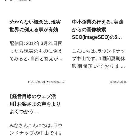
分からない概念は、現実
中小企業の行える、実践
世界に例える事が有効
からの画像検索
SEO(ImageSEO)の5ポ
配信日：2012年3月21日困
イント
ったら現実のものに例え
こんにちは、ラウンドナッ
てみると、自然と答えが浮
プ中山です。1週間夏期休
かび上がるみなさんこん
暇期間頂いておりまし
にちは、ＷＥＢ戦略ラウン
た。久々の家族旅行など、
ドナップの中山陽平で
リフレッシュさせて頂き
す。花粉のピークは今週
ました。皆様は今ちょう
も続くそうですね。気が
どお盆でしょうか？観光
【経営目線のウェブ活
ついたら花粉症だった私
地に久々にいくなど、私に
用】お客さまの声をより
は、鼻セレブが欠かせませ
とっての止まっていた時
よくつかう
ん。花粉...
間が動き出したように思
TIPS（Customer
みなさんこんにちは、ラウ
います。マスク...
Testimonials）
ンドナップの中山です。