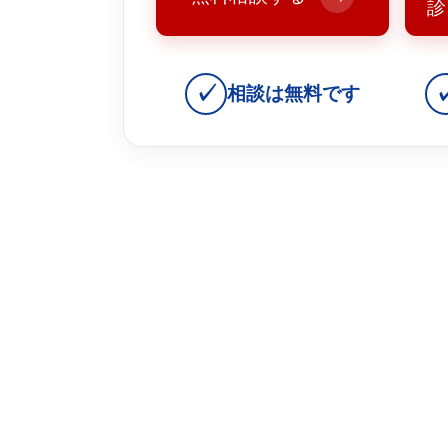
診
✓
相談は無料です