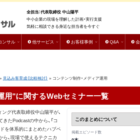
全担当：代表取締役 中山陽平
中小企業の現場を理解した計画・実行支援
気軽に相談できる身近な担当者を今すぐ
bコンサル
他サービス
お客様事例
Q&A
»
見込み客育成（比較検討）
»
コンテンツ制作・メディア運用
運用"に関するWebセミナー一覧
ィング代表取締役中山陽平が、
このまとめについて
きたPodcastの中から、「コ
ードを体系的にまとめたハブペ
掲載エピソード数
から、現場で使えるテクニカ