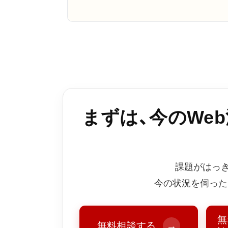
まずは、今のWe
課題がはっ
今の状況を伺った
無
無料相談する
→