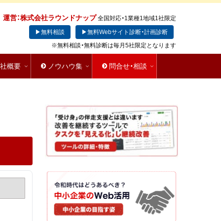
運営：株式会社ラウンドナップ
全国対応・1業種1地域1社限定
▶無料相談
▶無料Webサイト診断・計画診断
※無料相談・無料診断は毎月5社限定となります
会社概要
ノウハウ集
問合せ・相談