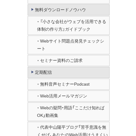
無料ダウンロードノウハウ
『小さな会社がウェブを活用できる
体制の作り方』ガイドブック
Webサイト問題点発見チェックシ
ート
セミナー資料のご請求
定期配信
無料音声セミナーPodcast
Web活用メールマガジン
Webの疑問・用語「ここだけ知れば
OK」動画集
代表中山陽平ブログ「苦手意識を無
くせば、あなたのWeb活用はうまくい