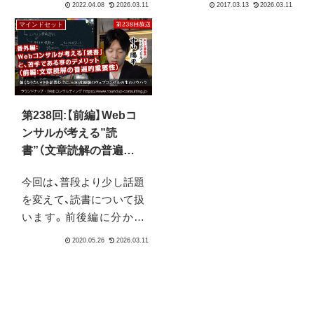
ついての考え方」を中心に
たなければならないので
マインドセット
お伝えできればと思いま
しょうか？小手先のテク
す。
ニックの前にやるべき事
があります。
第238回:【前編】Webコ
ンサルが考える”読
書”（文章読解の普遍的
重要性）
今回は、普段より少し話題
を変えて、読書について扱
います。前後編に分かれ
ているのでご注意下さ
い。前編では、現代の、情
報が民主化されて爆発的
に情報量とそれに対する
二次情報や付加情報があ