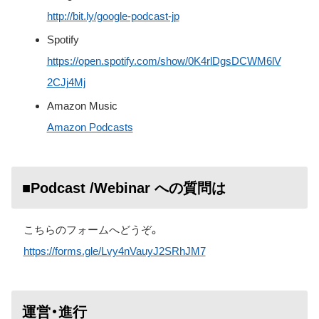
http://bit.ly/google-podcast-jp
Spotify
https://open.spotify.com/show/0K4rlDgsDCWM6lV
2CJj4Mj
Amazon Music
Amazon Podcasts
■Podcast /Webinar への質問は
こちらのフォームへどうぞ。
https://forms.gle/Lvy4nVauyJ2SRhJM7
運営・進行