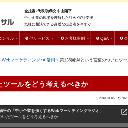
全担当：代表取締役 中山陽平
中小企業の現場を理解した計画・実行支援
気軽に相談できる身近な担当者を今すぐ
bコンサル
他サービス
お客様事例
Q&A
»
Webマーケティング・AI活用
»
第136回:AIという言葉のついたツ
ついたツールをどう考えるべきか
2018.01.06
2026