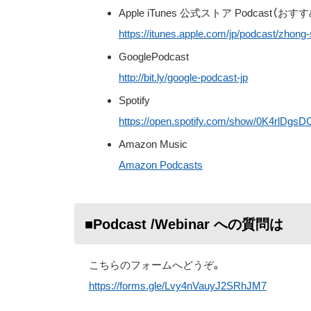
Apple iTunes 公式ストア Podcast（おす
https://itunes.apple.com/jp/podcast/zhon
GooglePodcast
http://bit.ly/google-podcast-jp
Spotify
https://open.spotify.com/show/0K4rlDg
Amazon Music
Amazon Podcasts
■Podcast /Webinar への質問は
こちらのフォームへどうぞ。
https://forms.gle/Lvy4nVauyJ2SRhJM7