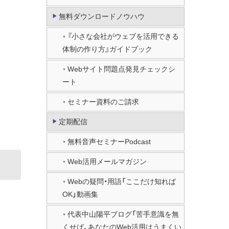
無料ダウンロードノウハウ
『小さな会社がウェブを活用できる
体制の作り方』ガイドブック
Webサイト問題点発見チェックシ
ート
セミナー資料のご請求
定期配信
無料音声セミナーPodcast
Web活用メールマガジン
Webの疑問・用語「ここだけ知れば
OK」動画集
代表中山陽平ブログ「苦手意識を無
くせば、あなたのWeb活用はうまくい