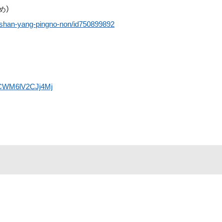
すめ）
g-shan-yang-pingno-non/id750899892
sDCWM6lV2CJj4Mj