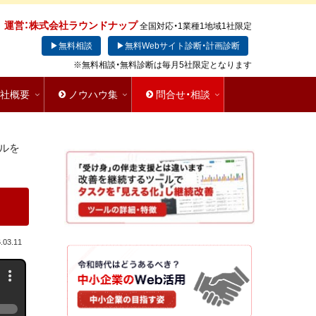
運営：株式会社ラウンドナップ
全国対応・1業種1地域1社限定
▶無料相談
▶無料Webサイト診断・計画診断
※無料相談・無料診断は毎月5社限定となります
会社概要
ノウハウ集
問合せ・相談
ールを
.03.11