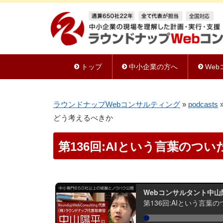
トップ
中小企業の方へ
We
ラウンドナップWebコンサルティング
»
podcasts
どう考えるべきか
第136回:AIという言葉の