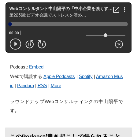
Podcast:
Embed
Webで購読する
Apple Podcasts
|
Spotify
|
Amazon Mus
ic
|
Pandora
|
RSS
|
More
ラウンドナップWebコンサルティングの中山陽平で
す。
このPodcast/書き起こしで得られること