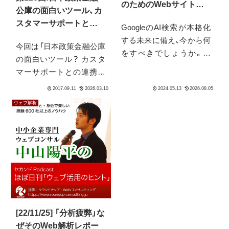
のためのWebサイトの
公庫の面白いツール、カ
「情報の構造化」
スタマーサポートとの
GoogleのAI検索が本格化
連携の重要性など17年9
する未来に備え、今から何
今回は「日本政策金融公庫
月1週の注目NEWS
をすべきでしょうか。ユ
の面白いツール？ カスタ
ーザーの検索行動はより
マーサポートとの連携の
複雑になり、サイト内の情
重要性 など17年9月1週の
報がピンポイントで引用
注目NEWS」という内容で
される時代が到来しま
ウェブ解析
す。PodcastはiTunesの
す。この変化に対応し、機
Podcastディレクトリから
会を逃さないためのWeb
ダウンロード下さい。自
サイトの構造化、特に
動的にダウンロードされ
HTMLマークアップの重
て便利です。
要性について、中小企業の
Web担当者が実践できる
レベルで具体的に解説。
信頼できる情報発信の第
[22/11/25] 「分析疲弊」な
一歩です。
ぜそのWeb解析レポー