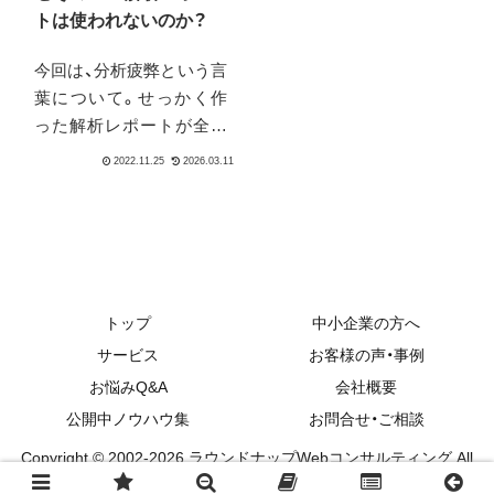
トは使われないのか？
今回は、分析疲弊という言
葉について。せっかく作
った解析レポートが全然
意味を成していない、送っ
た先で活用されていない
と言うことに対しての徒
労感やそもそもレポート
を作る事の大変さなどを
指す言葉として、ウイング
アーク１ｓｔ社がITmedia
トップ
中小企業の方へ
の記事で使っている言葉
サービス
お客様の声・事例
です。今回はこの記事を
お悩みQ&A
会社概要
元に、なぜそのレポートは
公開中ノウハウ集
お問合せ・ご相談
会社に影響を与えられな
2017.09.11
2026.03.10
2024.05.13
2026.0
いのかについて、その原因
Copyright © 2002-2026 ラウンドナップWebコンサルティング All
と対策を追いかけていき
Rights Reserved.