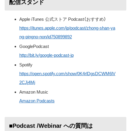
配信スタンド
Apple iTunes 公式ストア Podcast（おすすめ）
https://itunes.apple.com/jp/podcast/zhong-shan-ya
ng-pingno-non/id750899892
GooglePodcast
http://bit.ly/google-podcast-jp
Spotify
https://open.spotify.com/show/0K4rlDgsDCWM6lV
2CJj4Mj
Amazon Music
Amazon Podcasts
■Podcast /Webinar への質問は