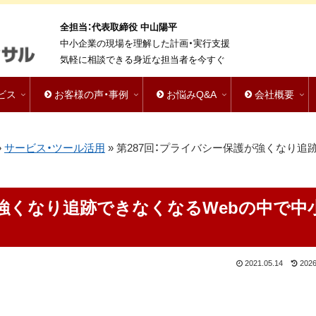
全担当：代表取締役 中山陽平
中小企業の現場を理解した計画・実行支援
気軽に相談できる身近な担当者を今すぐ
ビス
お客様の声・事例
お悩みQ&A
会社概要
»
サービス・ツール活用
»
第287回：プライバシー保護が強くなり追跡
が強くなり追跡できなくなるWebの中で中
2021.05.14
2026