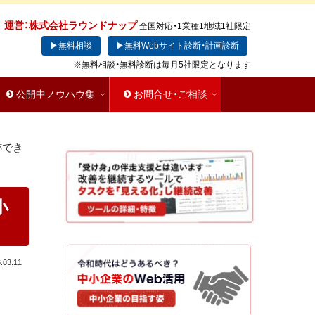
運営：株式会社ラウンドナップ
全国対応・1業種1地域1社限定
▶無料相談
▶無料Webサイト診断・計画診断
※無料相談・無料診断は毎月5社限定となります
公開中ノウハウ集
お問合せ・ご相談
でき
小
.03.11