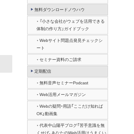
無料ダウンロードノウハウ
『小さな会社がウェブを活用できる
体制の作り方』ガイドブック
Webサイト問題点発見チェックシ
ート
セミナー資料のご請求
定期配信
無料音声セミナーPodcast
Web活用メールマガジン
Webの疑問・用語「ここだけ知れば
OK」動画集
代表中山陽平ブログ「苦手意識を無
くせば、あなたのWeb活用はうまくい