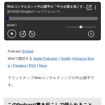
Podcast:
Embed
Webで購読する
Apple Podcasts
|
Spotify
|
Amazon Mus
ic
|
Pandora
|
RSS
|
More
ラウンドナップWebコンサルティングの中山陽平で
す。
このPodcast/書き起こしで得られること