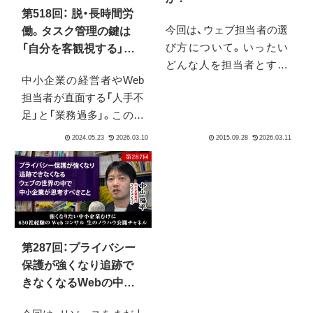
第518回： 脱・長時間労
今回は、ウェブ担当者の選
働。タスク管理の鍵は
び方について。いったい
「自分を客観視する」こ
どんな人を担当者とすれ
とから始まる
中小企業の経営者やWeb
ばよいのか？パソコンに
担当者が直面する「人手不
詳しければいいのか？ITに
足」と「業務過多」。この課
詳しければいいのか？は
題を解決するヒントは、
たまた慣れている若い
個々の生産性向上にあり
人？答えは全てNOです。
ます。PC作業の記録から
お悩みの方はぜひお聞き
自分の強み・弱みを客観的
下さい。
に分析し、無理なく成果を
出すための仕事術を提
案。組織全体の効率化に
第287回：プライバシー
もつながる、これからの時
保護が強くなり追跡で
代の働き方を探ります。
きなくなるWebの中で
中小企業が思考すべき