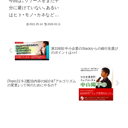
今回は、リソースをまだ十
こと
分に避けていない、あるい
はヒト・モノ・カネなどの
問題でなかなか手を付け
られないという企業の方
向けに「ネットのプライバ
シー強化の流れの中で今
第338回:中小企業のSlackからの移行先選び
後何をするべきか」につい
のポイントは○○！
て、取り扱います。この流
れによって、今どうなって
いるかはもちろん、その先
を見据えると何をしなけ
[Topic22.9.2]配信内容の紹介&「アルゴリズム
の変更」って何のためにやるの？
ればならないのか、につい
てがメインです。プライ
バシー強化で私達はウェ
ブでの商売がどう変わる
の？ということに興味が
2024.05.23
2026.03.10
2015.09.28
2026.0
ある方は最初の一歩とし