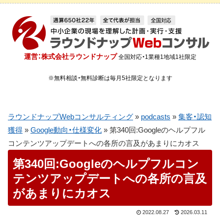
運営：株式会社ラウンドナップ
全国対応・1業種1地域1社限定
※無料相談・無料診断は毎月5社限定となります
ラウンドナップWebコンサルティング
»
podcasts
»
集客・認知
獲得
»
Google動向・仕様変化
»
第340回:Googleのヘルプフル
コンテンツアップデートへの各所の言及があまりにカオス
第340回:Googleのヘルプフルコン
テンツアップデートへの各所の言及
があまりにカオス
2022.08.27
2026.03.11