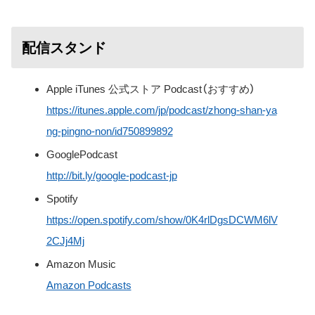
配信スタンド
Apple iTunes 公式ストア Podcast（おすすめ）
https://itunes.apple.com/jp/podcast/zhong-shan-ya
ng-pingno-non/id750899892
GooglePodcast
http://bit.ly/google-podcast-jp
Spotify
https://open.spotify.com/show/0K4rlDgsDCWM6lV
2CJj4Mj
Amazon Music
Amazon Podcasts