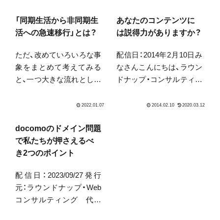
「同期生活から非同期生
あなたのコンテンツに
活への急速移行」とは？
は説得力がありますか？
ただ、改めていろいろな事
配信日：2014年2月10日み
象をまとめて考えてみる
なさんこんにちは、ラウン
と、一つ大きな流れとして
ドナップ・コンサルティン
「同期生活 から 非同期生
グの中山です。最近、立て
活 への急速移行」という
込んでいてブログもメル
のがあると感じていま
マガも全然書けていませ
す。そしてこれが、生き方
んでした。しかもどうも
docomoのドメイン問題
もそうですし、ビジネスに
変な姿勢を続けていたら
で私たちが押さえるべ
おいても重要だなと思う
しく肩と目が激痛に…１
き2つのポイント
んですね。
日休んだ後、妻が整体で受
配信日：2023/09/27発行
けて...
元：ラウンドナップ・Web
コンサルティング 代表
取締役 中山陽平2023年