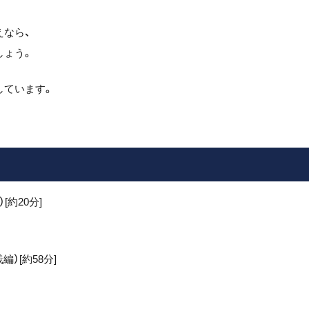
えなら、
しょう。
しています。
約20分]
）[約58分]