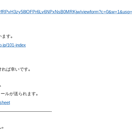
RA5rfRPvH3zy58lOFPr6Lv6NPxNsB0MRKjw/viewform?c=0&w=1&usp
います。
o.jp/101-index
ければ幸いです。
、
ールが送られます。
-sheet
———————————-
ん。