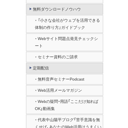
無料ダウンロードノウハウ
『小さな会社がウェブを活用できる
体制の作り方』ガイドブック
Webサイト問題点発見チェックシ
ート
セミナー資料のご請求
定期配信
無料音声セミナーPodcast
Web活用メールマガジン
Webの疑問・用語「ここだけ知れば
OK」動画集
代表中山陽平ブログ「苦手意識を無
くせば、あなたのWeb活用はうまくい