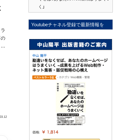
く」
く
Youtubeチャネル登録で最新情報を
、ラ
グの
ひと
ログ
う」
が無
最近