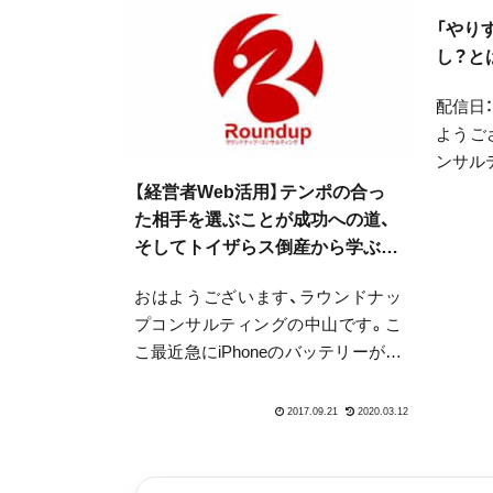
「やり
し？と
配信日：
ようご
ンサル
いぶん
【経営者Web活用】テンポの合っ
イシャ
た相手を選ぶことが成功への道、
時折寒
そしてトイザらス倒産から学ぶこ
やすい
と
おはようございます、ラウンドナッ
し...
プコンサルティングの中山です。こ
こ最近急にiPhoneのバッテリーが減
るようになりました。買い換えろと
いう合図でしょうか。どちらにして
も、何かともっさり感を感じていた
ので、コンパクトで速そうなiPhoneX
を...