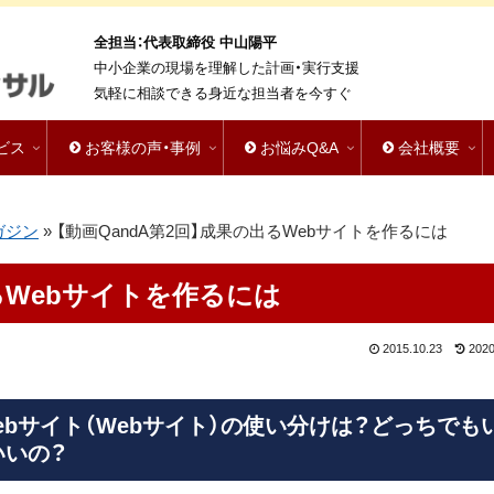
全担当：代表取締役 中山陽平
中小企業の現場を理解した計画・実行支援
気軽に相談できる身近な担当者を今すぐ
ビス
お客様の声・事例
お悩みQ&A
会社概要
ガジン
»
【動画QandA第2回】成果の出るWebサイトを作るには
出るWebサイトを作るには
2015.10.23
2020
bサイト（Webサイト）の使い分けは？どっちでも
いいの？