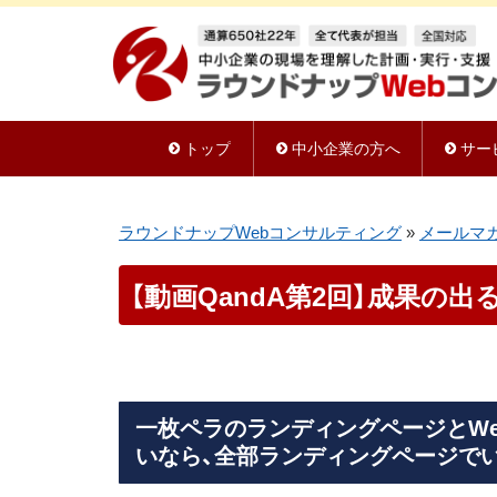
トップ
中小企業の方へ
サー
ラウンドナップWebコンサルティング
»
メールマ
【動画QandA第2回】成果の
一枚ペラのランディングページとWe
いなら、全部ランディングページで