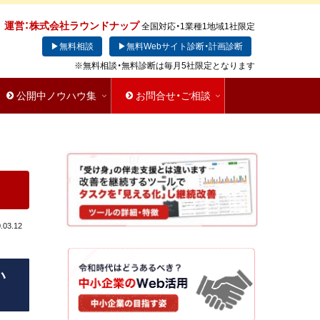
運営：株式会社ラウンドナップ
全国対応・1業種1地域1社限定
▶無料相談
▶無料Webサイト診断・計画診断
※無料相談・無料診断は毎月5社限定となります
公開中ノウハウ集
お問合せ・ご相談
.03.12
い