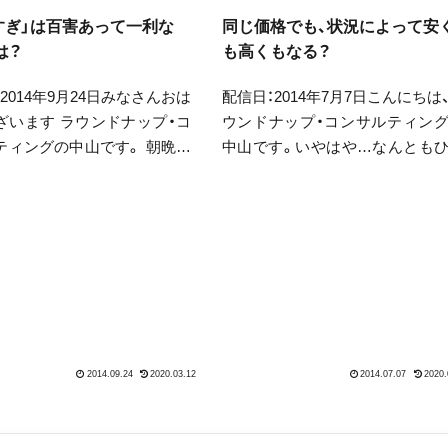
すぎ」は百害あって一利な
同じ価格でも、状況によって安
は？
も高くもなる？
2014年9月24日みなさんおは
配信日：2014年7月7日こんにちは
ざいます ラウンドナップ・コ
ウンドナップ・コンサルティン
ティングの中山です。 朝晩ず
中山です。いやはや…なんとも
涼しくなりました。半袖のワ
月近く空いてしまいました。ブ
ツで出かけると、帰りがけに
の記事では「定期的に書きましょ
さを感じる季節です。 過ごし
なんて言っているのに、説得力
がゆえに、何事もやりすぎて
いですね。申し訳ありません。
はお天...