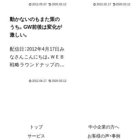
クも終わりましたね。あ
というお知らせを致しま
っと言う間です。これか
したがFacebookでお知ら
らしばらく、祝日はありま
せをした所、沢山のコメン
動かないのもまた策の
せん。そして魔の梅雨が
トやいいね！、メッセージ
うち。GW前後は変化が
やってきます。梅雨は、通
を頂き、大変うれしい気持
激しい。
販がだんだん盛り上がっ
ちでいっぱいです...
配信日：2012年4月17日み
て来る...
なさんこんにちは、ＷＥＢ
戦略ラウンドナップの中
山です。あっという間に
桜のピークも過ぎてGW
が見えてきました。今年
はうまくすれば10連休と
いう方も多いのでしょう
か。今週は自然と忙しく
なる週です。なぜならGW
が控え...
トップ
中小企業の方へ
サービス
お客様の声・事例