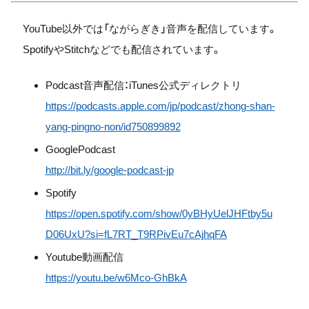
YouTube以外では「ながらぎき」音声を配信しています。
SpotifyやStitchなどでも配信されています。
Podcast音声配信：iTunes公式ディレクトリ
https://podcasts.apple.com/jp/podcast/zhong-shan-
yang-pingno-non/id750899892
GooglePodcast
http://bit.ly/google-podcast-jp
Spotify
https://open.spotify.com/show/
0yBHyUelJHFtby5u
D06UxU?si=
fL7RT_T9RPivEu7cAjhqFA
Youtube動画配信
https://youtu.be/w6Mco-GhBkA