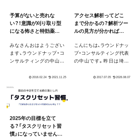
予算がないと売れな
アクセス解析ってどこ
い？！意識が刈り取り型
まで分かるの？解析ツー
になる怖さと特効薬と
ルの見方が分かれば一
してWeb活用と一緒に
人前？
みなさんおはようござい
こんにちは、ラウンドナッ
行うべきこと
ます、ラウンドナップ・コ
プ・コンサルティング代表
ンサルティングの中山で
の中山です。昨日は埼玉
す。花粉を感じる日々で
県南はもの凄い暴風雨が
す。私の場合は、眼やくし
一瞬来ました。前も同じ
ゃみよりも肌にきます。
話題だったのですが別に
粘膜にも来ます。口の中
雨が降るとメルマガを書
も痛く、手指もささくれて
きたくなるわけではあり
痛いです。なんとかなら
ません…。1月〜12月とい
ないものでしょうか…。
う1年の切れ目の中では既
2025年の目標を立て
来年は減感作療...
に半分が終...
る？「タスクリセット習
慣」になっていません