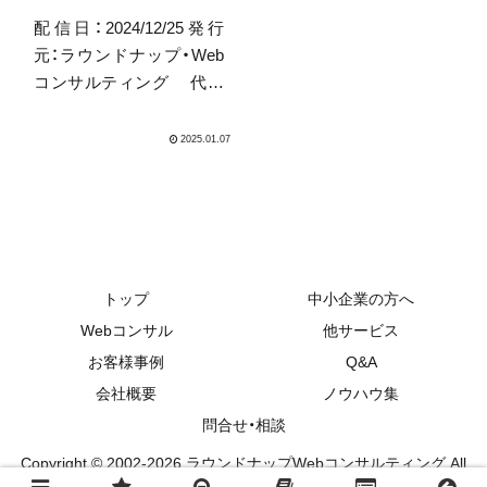
か？
配信日：2024/12/25発行
元：ラウンドナップ・Web
コンサルティング 代表
取締役 中山陽平もう
2024年も1週間で終わりで
すね、今週の金曜日までと
言う方も多いのでは無い
でしょうか。と言うわけ
で今年恐らく最後のメル
マガは「2025年に...
トップ
中小企業の方へ
Webコンサル
他サービス
お客様事例
Q&A
会社概要
ノウハウ集
問合せ・相談
Copyright © 2002-2026 ラウンドナップWebコンサルティング All