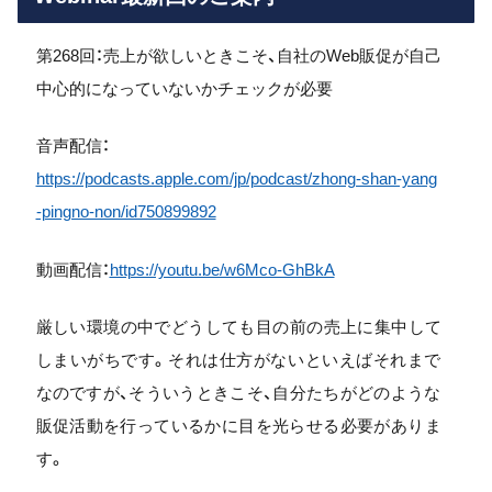
第268回：売上が欲しいときこそ、
自社のWeb販促が自己
中心的になっていないかチェックが必要
音声配信：
https://podcasts.apple.com/jp/podcast/zhong-shan-yang
-pingno-non/id750899892
動画配信：
https://youtu.be/w6Mco-GhBkA
厳しい環境の中でどうしても目の前の売上に集中して
しまいがちで
す。それは仕方がないといえばそれまで
なのですが、
そういうときこそ、
自分たちがどのような
販促活動を行っているかに目を光らせる必要
がありま
す。