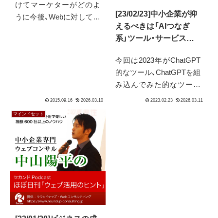
けてマーケターがどのよ
[23/02/23]中小企業が抑
うに今後、Webに対して向
えるべきは「AIつなぎ
かい合っていかなければ
系」ツール・サービスで
ならないのか、についてで
す
す。これは先を見据える1
今回は2023年がChatGPT
つの大きなきっかけにな
的なツール、ChatGPTを組
るのだと思います。
み込んでみた的なツール
が大量発生する一年にな
ると思っています。その
マインドセット
中で、業務に活かすものを
選ぶためにはどんな特徴
を持ったものを選ぶべき
か、について扱います。お
悩みの方はぜひお聞きく
ださい。