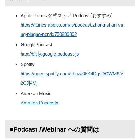
Apple iTunes 公式ストア Podcast（おすすめ）
https://itunes.apple.com/jp/podcast/zhong-shan-ya
ng-pingno-non/id750899892
GooglePodcast
http://bit.ly/google-podcast-jp
Spotify
https://open.spotify.com/show/0K4rlDgsDCWM6lV
2CJj4Mj
Amazon Music
Amazon Podcasts
■Podcast /Webinar への質問は