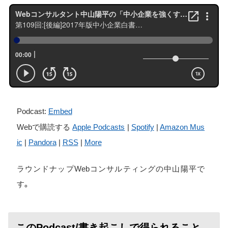
Podcast:
Embed
Webで購読する
Apple Podcasts
|
Spotify
|
Amazon Mus
ic
|
Pandora
|
RSS
|
More
ラウンドナップWebコンサルティングの中山陽平で
す。
このPodcast/書き起こしで得られること