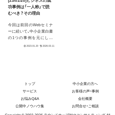
[23/01/20]ビジネスの成
功事例は「一人称」で読
むべき？その理由
今回は前回のWebセミナ
ーに続いて、中小企業白書
の1つの事例を元にして
「事例はどういう姿勢で読
むと、本当に価値ある気づ
きを得ることが出来るの
か」についてです。この見
方をするだけで、実際に役
立つ気づきが何倍も手に
入るはずです。
トップ
中小企業の方へ
サービス
お客様の声・事例
2015.09.16
2026.03.10
2023.02.23
2026.0
お悩みQ&A
会社概要
公開中ノウハウ集
お問合せ・ご相談