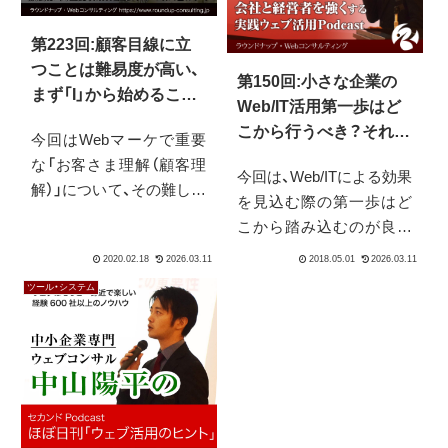
第223回:顧客目線に立
つことは難易度が高い、
第150回:小さな企業の
まず「I」から始めること
Web/IT活用第一歩はど
が大事
こから行うべき？それは
今回はWebマーケで重要
「経営者の時間確保策」
な「お客さま理解（顧客理
今回は、Web/ITによる効果
解）」について、その難しさ
を見込む際の第一歩はど
と、なぜ難しいのか、じゃ
こから踏み込むのが良い
あどうすればいいのか、を
か？と言う点についてで
お伝えします。Webの世
す。いきなりツールを入
界ではペルソナやカスタ
ツール・システム
れれば良いのかというこ
マージャーニーなど、顧客
とでは当然ありません。
理解にまつわる様々なや
まずは、その「考えるため
り方がありますが、それ自
の下地作り」の為に使って
体が難しいか、作れたとし
下さい。下地がしっかり
てもイマイチ活用できな
していないと、土台がしっ
い物や夢物語になってい