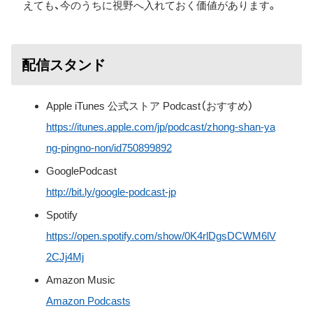
えても、今のうちに視野へ入れておく価値があります。
配信スタンド
Apple iTunes 公式ストア Podcast（おすすめ）
https://itunes.apple.com/jp/podcast/zhong-shan-ya
ng-pingno-non/id750899892
GooglePodcast
http://bit.ly/google-podcast-jp
Spotify
https://open.spotify.com/show/0K4rlDgsDCWM6lV
2CJj4Mj
Amazon Music
Amazon Podcasts