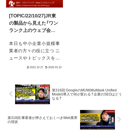
かりしていないと、その上
るケースが少なくありま
に塗る物も建てる物もイ
せん。なぜそうなるのか？
マイチになってしまいま
[TOPIC/22/10/27]JR東
それは一足飛びに「第三
す。
の製品から見えた「ワン
者」という難しい所にチャ
ランク上のウェブ会議
レンジしているから。そ
に必要な物（from空間自
の前に、もっと近くの物か
本日も中小企業小規模事
在ワークプレイス）」
らトレーニングをして行
業者の方々の役に立つ ニ
くことが必要です。
ュースやトピックスを紹
介していきたいとおもい
ます。今回ウェブ会議、ウ
ェブ会議をより良くする
ためにはこういったもの
第316回:GoogleのMUM(Multitask Unified
が必要なんだろう、という
Model)導入で何が変わる？企業のSEOはどう
なる？
ツール・サービスについて
お伝えできればと思いま
す。またその中で、今後よ
第318回:事業者が押さえておくべきWeb業界
の現状
り一層遠隔ビデオ会議の