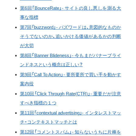
第6回「BounceRate」- サイトの良し悪しを測る大
事な指標
第7回「buzzword」- バズワードは、意図的なものか
そうでないのか、追いかける価値があるかの判断
が大切
第8回「Banner Blideness」- 今もまだバナーブライ
ンドネスという概念は正しい？
第9回「Call To Action」- 要所要所で買い手を動かす
案内役
第10回「Click Through Rate(CTR)」- 重要だが注意
すべき指標の１つ
第11回「contextual advertising」- インタレストマッ
チ・コンテキストマッチとは
第12回「コメントスパム」- 知らないうちに片棒を