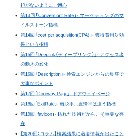
担がないようにご用心
第13回「Conversiont Rate」- マーケティングのマ
イルストーン指標
第14回「cost per acquisition(CPA)」- 獲得費用対効
果という指標
第15回「Deeplink（ディープリンク）」- アクセス者
の動きの変化
第16回「Description」- 検索エンジンからの集客で
大事なポイント
第17回「Doorway Page」- ドアウェイページ
第18回「ExitRate」- 離脱率…直帰率は違う指標
第19回「favicon」- 枯れた技術だからこそ重要な存
在
【第20回：コラム】検索結果に著者情報が出たこと