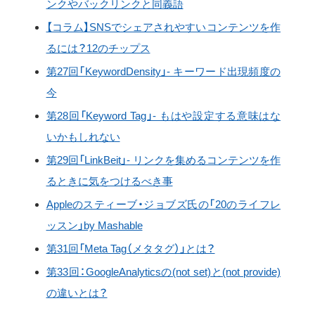
ンクやバックリンクと同義語
【コラム】SNSでシェアされやすいコンテンツを作
るには？12のチップス
第27回「KeywordDensity」- キーワード出現頻度の
今
第28回「Keyword Tag」- もはや設定する意味はな
いかもしれない
第29回「LinkBeit」- リンクを集めるコンテンツを作
るときに気をつけるべき事
Appleのスティーブ・ジョブズ氏の「20のライフレ
ッスン」by Mashable
第31回「Meta Tag（メタタグ）」とは？
第33回：GoogleAnalyticsの(not set)と(not provide)
の違いとは？