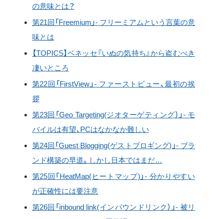
の意味とは？
第21回「Freemium」- フリーミアムという言葉の意
味とは
【TOPICS】ベネッセ『いぬの気持ち』から盗むべき
凄いところ
第22回「FirstView」- ファーストビュー、最初の挨
拶
第23回「Geo Targeting(ジオターゲティング）」- モ
バイルは有望、PCはなかなか難しい
第24回「Guest Blogging(ゲストブロギング)」- ブラ
ンド構築の早道。しかし日本ではまだ…
第25回「HeatMap(ヒートマップ)」- 分かりやすい
が正確性には要注意
第26回「inbound link(インバウンドリンク）」- 被リ