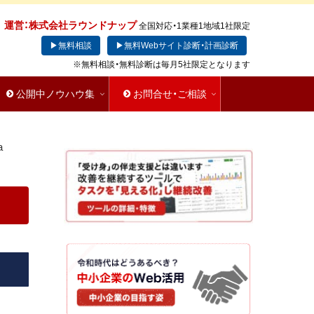
運営：株式会社ラウンドナップ
全国対応・1業種1地域1社限定
▶無料相談
▶無料Webサイト診断・計画診断
※無料相談・無料診断は毎月5社限定となります
公開中ノウハウ集
お問合せ・ご相談
a