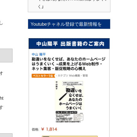
く」
し
Youtubeチャネル登録で最新情報を
オ
t
す