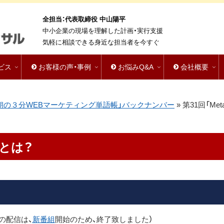
全担当：代表取締役 中山陽平
中小企業の現場を理解した計画・実行支援
気軽に相談できる身近な担当者を今すぐ
ビス
お客様の声・事例
お悩みQ&A
会社概要
st「朝の３分WEBマーケティング単語帳」バックナンバー
»
第31回「Met
」とは？
の配信は、
新番組
開始のため、終了致しました）