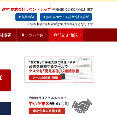
運営：株式会社ラウンドナップ
全国対応・1業種1地域1社限定
▶無料相談
▶無料Webサイト診断・計画診断
※無料相談・無料診断は毎月5社限定となります
会社概要
ノウハウ集
問合せ・相談
な