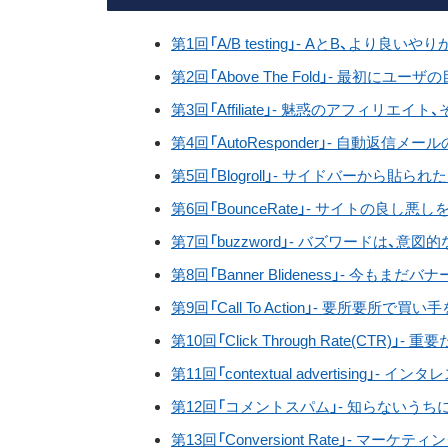
第1回「A/B testing」- AとB、より良
第2回「Above The Fold」- 最初に
第3回「Affiliate」- 魅惑のアフィリエイト
第4回「AutoResponder」- 自動返信メ
第5回「Blogroll」- サイドバーから貼
第6回「BounceRate」- サイトの良し
第7回「buzzword」- バズワードは
第8回「Banner Blideness」- 今
第9回「Call To Action」- 要所要所で
第10回「Click Through Rate(CTR
第11回「contextual advertising
第12回「コメントスパム」- 知らないう
第13回「Conversiont Rate」- マ