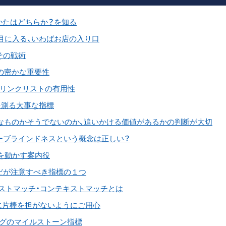
いやりかたはどちらか？を知る
ユーザの目に入る、いわばお店の入り口
、その戦術
ールの密かな重要性
られたリンクリストの有用性
悪しを測る大事な指標
、意図的なものかそうでないのか、追いかける価値があるかの判断が大切
もまだバナーブラインドネスという概念は正しい？
買い手を動かす案内役
)」- 重要だが注意すべき指標の１つ
」- インタレストマッチ・コンテキストマッチとは
ちに片棒を担がないようにご用心
ーケティングのマイルストーン指標