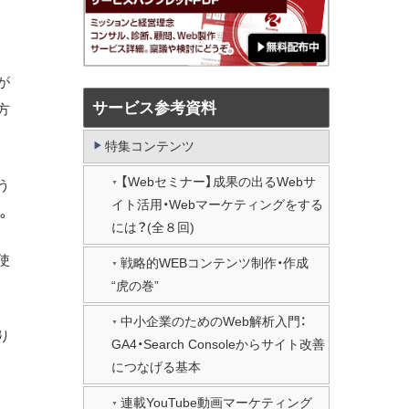
が
サービス参考資料
方
特集コンテンツ
【Webセミナー】成果の出るWebサ
う
イト活用・Webマーケティングをする
。
には？(全８回)
使
戦略的WEBコンテンツ制作・作成
“虎の巻”
中小企業のためのWeb解析入門：
り
GA4・Search Consoleからサイト改善
につなげる基本
連載YouTube動画マーケティング