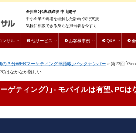
全担当：代表取締役 中山陽平
中小企業の現場を理解した計画・実行支援
気軽に相談できる身近な担当者を今すぐ
bコンサル
他サービス
お客様事例
Q&A
st「朝の３分WEBマーケティング単語帳」バックナンバー
»
第23回「Geo
望、PCはなかなか難しい
(ジオターゲティング）」- モバイルは有望、PCは