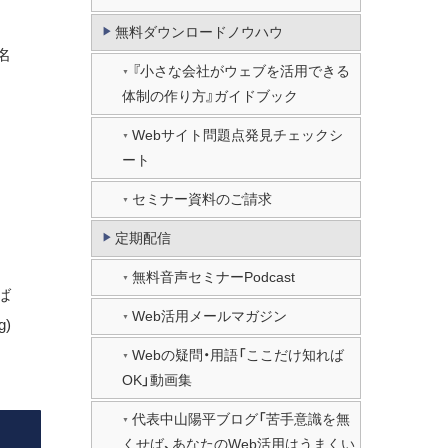
無料ダウンロードノウハウ
名
『小さな会社がウェブを活用できる
体制の作り方』ガイドブック
Webサイト問題点発見チェックシ
ート
セミナー資料のご請求
定期配信
無料音声セミナーPodcast
ば
Web活用メールマガジン
)
Webの疑問・用語「ここだけ知れば
OK」動画集
代表中山陽平ブログ「苦手意識を無
くせば、あなたのWeb活用はうまくい