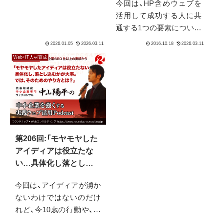
通する1つの要素について
録の活用法について解説
お伝えします。具体的に
します。現場の知見に基
は「数字」です。ウェブに
づき、実務に役立つ判断基
Web・IT人材育成
限らず数字をつけること
準をお伝えします。
を重要ですが、不得意分野
に関してはどうしても避
けてしまう方も少なくあ
りません。しかしこれを
やるとやらないとでは全
く成果が違います。
第206回:「モヤモヤした
アイディアは役立たな
い…具体化し落とし込
むかが大事。では、その
今回は、アイディアが湧か
ためのやり方とは？」
ないわけではないのだけ
れど、今10歳の行動や、組
織の施策まで落とし込め
ないという方向けの内容