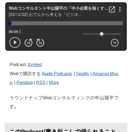
Podcast:
Embed
Webで購読する
Apple Podcasts
|
Spotify
|
Amazon Mus
ic
|
Pandora
|
RSS
|
More
ラウンドナップWebコンサルティングの中山陽平で
す。
このPodcast/書き起こしで得られること