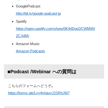
GooglePodcast
http://bit.ly/google-podcast-jp
Spotify
https://open.spotify.com/show/0K4rlDgsDCWM6lV
2CJj4Mj
Amazon Music
Amazon Podcasts
■Podcast /Webinar への質問は
こちらのフォームへどうぞ。
https://forms.gle/Lvy4nVauyJ2SRhJM7