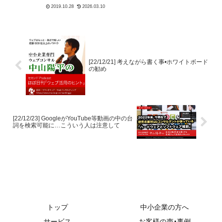
です。どうしてそうなる
のか、そしてそれに対する
対処策は何なのか？詳し
[22/12/21] 考えながら書く事•ホワイトボード
くはPodcastをお聞き下さ
の勧め
い。
[22/12/23] GoogleがYouTube等動画の中の台
2026.01.05
2026.03.11
2016.10.18
2026.0
詞を検索可能に…こういう人は注意して
トップ
中小企業の方へ
サービス
お客様の声・事例
お悩みQ&A
会社概要