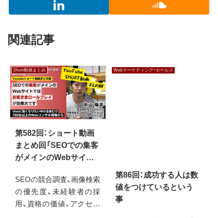
関連記事
Short動画まとめ
Webマーケティング・セールス
第582回：ショート動画
まとめ回「SEOでの集客
第86回：成功する人は数
がメインのWebサイト
値をつけているという
では「お客さまロールプ
事
SEOの競合調査、画像検索
レイ」が効果大です」な
の優先度、未経験者の採
ど
今回は、HP含めウェブを
用、資格の価値、アクセス
活用して成功する人に共
解析のタイミング、AI議事