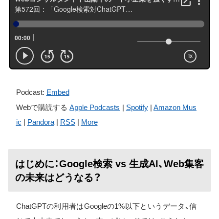
Podcast:
Embed
Webで購読する
Apple Podcasts
|
Spotify
|
Amazon Mus
ic
|
Pandora
|
RSS
|
More
はじめに：Google検索 vs 生成AI、Web集客
の未来はどうなる？
ChatGPTの利用者はGoogleの1%以下というデータ、信