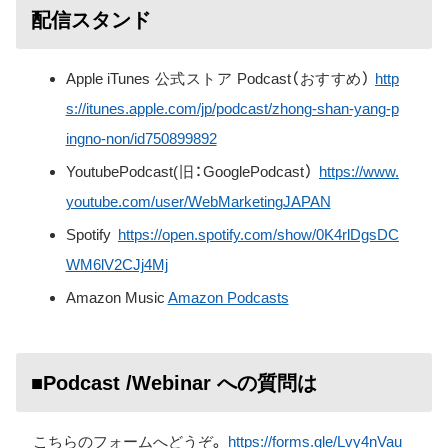
配信スタンド
Apple iTunes 公式ストア Podcast（おすすめ）
http
s://itunes.apple.com/jp/podcast/zhong-shan-yang-p
ingno-non/id750899892
YoutubePodcast(旧：GooglePodcast）
https://www.
youtube.com/user/WebMarketingJAPAN
Spotify
https://open.spotify.com/show/0K4rlDgsDC
WM6lV2CJj4Mj
Amazon Music
Amazon Podcasts
■Podcast /Webinar への質問は
こちらのフォームへどうぞ。
https://forms.gle/Lvy4nVau