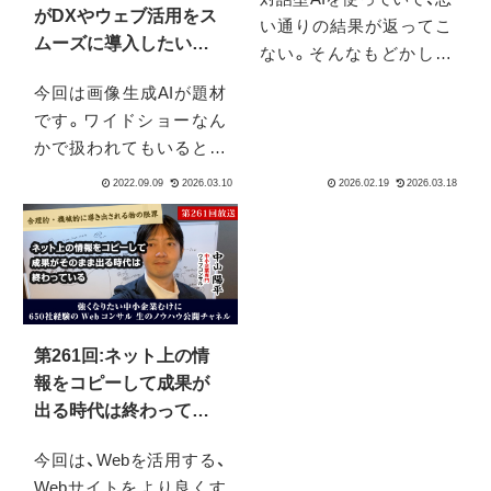
「力」
がDXやウェブ活用をス
い通りの結果が返ってこ
ムーズに導入したいな
ない。そんなもどかしさ
ら、とにかく○○突破が大
を感じていませんか。プ
今回は画像生成AIが題材
事！
ロンプトの書き方やAIの
です。ワイドショーなん
仕組みを学ぶことも大切
かで扱われてもいるとい
ですが、それ以上に大きな
う話も聞きましたが、諸処
差を生むものがありま
に衝撃を走らせているよ
す。
うです。そこで、日本では
賛否両論のこのサービス
は海外ではどう思われて
いるのか？を今後を占う
材料としてご紹介したい
第261回:ネット上の情
と思います。
報をコピーして成果が
出る時代は終わってい
る！
今回は、Webを活用する、
Webサイトをより良くす