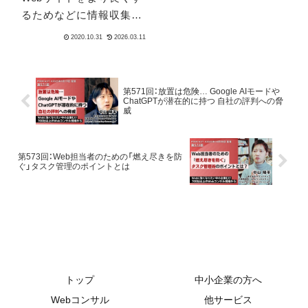
るためなどに情報収集す
る際の注意点です。具体
的には「そのまま拾って、
そのまま当てはめて、ある
程度確実に成果につなげ
第571回：放置は危険… Google AIモードや
られる」ようなインスタン
ChatGPTが潜在的に持つ 自社の評判への脅
威
トな情報・ノウハウ情報
は、ほとんどもう無意味に
なってきているからで
第573回：Web担当者のための「燃え尽きを防
ぐ」タスク管理のポイントとは
す。なぜ無意味になって
いるのか？それは合理的
判断の限界とも言えま
す。
トップ
中小企業の方へ
Webコンサル
他サービス