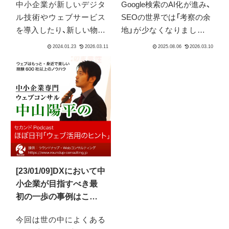
中小企業が新しいデジタ
Google検索のAI化が進み、
ら考える
ル技術やウェブサービス
SEOの世界では「考察の余
を導入したり、新しい物を
地」が少なくなりました。
取り入れていくのは様々
結果、最新情報として流れ
な理由で壁が立ちはだか
てくるのは、すぐに行動に
りがちです。社内での理
繋がらない細かい話が中
解や協力が得られにくい
心です。この配信では、
状況の中で、とは言えどう
Web担当者が情報過多の
すれば前に進んでいける
状況から抜け出し、より生
のか？そのためには、優先
産的な業務に時間を使う
順位の基準をある物にす
ための考え方を提案しま
ることが重要です。特に
す。
中小企業では、速い変化を
強みに活かせる体制を作
[23/01/09]DXにおいて中
りやすく、大きなアドバン
小企業が目指すべき最
テージを持つことができ
初の一歩の事例はこれ
ます。ではいったいどう
だ
今回は世の中によくある
すれば？続きはPodcastを