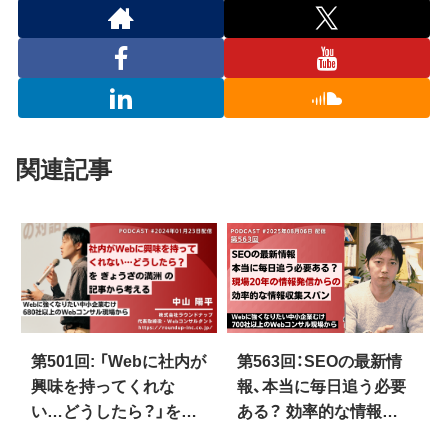
関連記事
第501回: 「Webに社内が
第563回：SEOの最新情
興味を持ってくれな
報、本当に毎日追う必要
い…どうしたら？」をぎ
ある？ 効率的な情報収
ょうざの満洲の記事か
集スパン