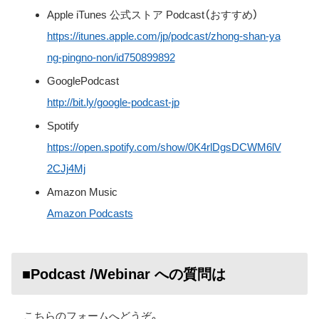
Apple iTunes 公式ストア Podcast（おすすめ）
https://itunes.apple.com/jp/podcast/zhong-shan-ya
ng-pingno-non/id750899892
GooglePodcast
http://bit.ly/google-podcast-jp
Spotify
https://open.spotify.com/show/0K4rlDgsDCWM6lV
2CJj4Mj
Amazon Music
Amazon Podcasts
■Podcast /Webinar への質問は
こちらのフォームへどうぞ。