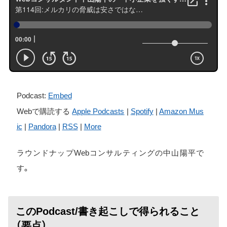
Podcast:
Embed
Webで購読する
Apple Podcasts
|
Spotify
|
Amazon Mus
ic
|
Pandora
|
RSS
|
More
ラウンドナップWebコンサルティングの中山陽平で
す。
このPodcast/書き起こしで得られること
（要点）