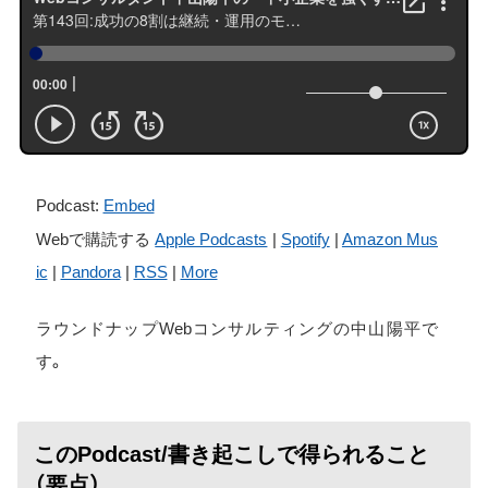
Podcast:
Embed
Webで購読する
Apple Podcasts
|
Spotify
|
Amazon Mus
ic
|
Pandora
|
RSS
|
More
ラウンドナップWebコンサルティングの中山陽平で
す。
このPodcast/書き起こしで得られること
（要点）