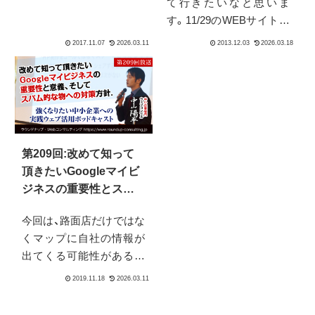
て行きたいなと思いま
いう内容や多言語化プラ
す。11/29のWEBサイトか
グインの新プレイヤー、な
ら「『WEBサイトから成
どを中心に10月4週のニュ
約・コンバージョンしない
ースで押さえて頂きたい
しない…なぜ？』そんな時
ポイントをまとめていま
まずチェックしたい4項目
す。
とその理由」という記事で
す。WEB戦略ラウンドナ
ップの方にあるこの記事
第209回:改めて知って
について、もう少し深掘り
頂きたいGoogleマイビ
して行きたいなと思いま
ジネスの重要性とスパ
す。
ム的な物への対策方針
今回は、路面店だけではな
くマップに自社の情報が
出てくる可能性があるビ
ジネス全般で必須の
「Googleマイビジネス」の
重要性と、手をつけないこ