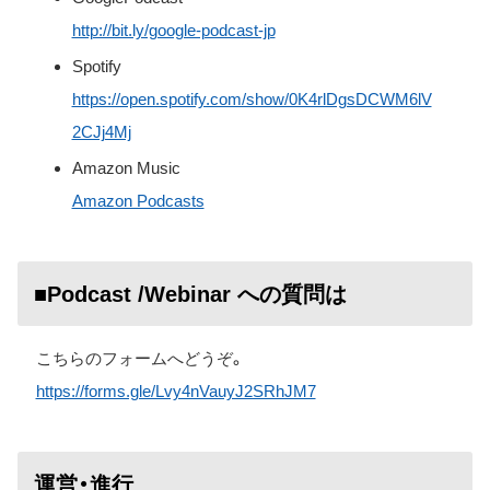
http://bit.ly/google-podcast-jp
Spotify
https://open.spotify.com/show/0K4rlDgsDCWM6lV
2CJj4Mj
Amazon Music
Amazon Podcasts
■Podcast /Webinar への質問は
こちらのフォームへどうぞ。
https://forms.gle/Lvy4nVauyJ2SRhJM7
運営・進行