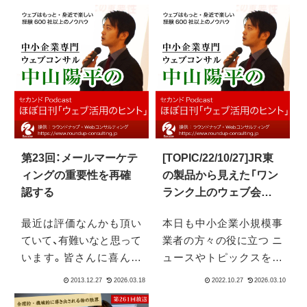
第23回：メールマーケテ
[TOPIC/22/10/27]JR東
ィングの重要性を再確
の製品から見えた「ワン
認する
ランク上のウェブ会議
に必要な物（from空間自
最近は評価なんかも頂い
本日も中小企業小規模事
在ワークプレイス）」
ていて、有難いなと思って
業者の方々の役に立つ ニ
います。皆さんに喜んで
ュースやトピックスを紹
頂いていると言う事で引
介していきたいとおもい
き続き頑張って続けて行
ます。今回ウェブ会議、ウ