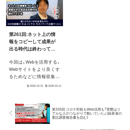
きたいと思っています。
ェブ会議をより良くする
今回は、メール、ですね。
ためにはこういったもの
メール配信と言いますか
が必要なんだろう、という
メールマーケティング、と
ツール・サービスについて
いうものについての話題
お伝えできればと思いま
第261回:ネット上の情
を今回はお送りしたいな
す。またその中で、今後よ
報をコピーして成果が
と思っています。
り一層遠隔ビデオ会議の
出る時代は終わってい
「効果」を上げるためには
る！
何が必要なのか、について
今回は、Webを活用する、
の個人的見解をまとめて
Webサイトをより良くす
います。
るためなどに情報収集す
る際の注意点です。具体
的には「そのまま拾って、
そのまま当てはめて、ある
程度確実に成果につなげ
第335回:コロナ対処もWeb活用も「実際はリ
られる」ようなインスタン
アルな人のつながりで動いていた」（経産省の
委託調査報告書を読む）
トな情報・ノウハウ情報
は、ほとんどもう無意味に