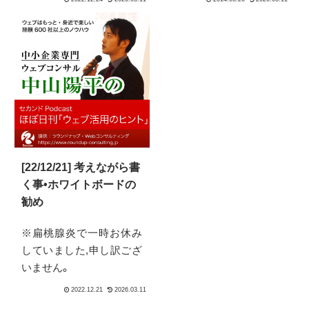
模企業の経営者かつWeb
追いかけていくためには
コンサルタントという仕
どういう姿勢が必要なの
事ですので、そのままスト
か…について。結論から
レートに活用できる物も
言うと、ポイントは「発注
あれ場、そうでもない物あ
スキル」という観点なんで
るかと思います。1つでも
す。
あなたにお役に立つ物が
あれば幸いです。
[22/12/21] 考えながら書
く事•ホワイトボードの
勧め
※扁桃腺炎で一時お休み
していました,申し訳ござ
いません。