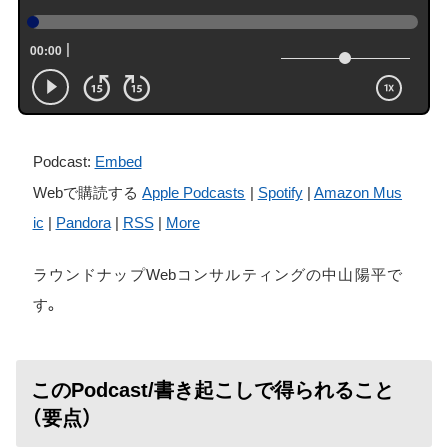
Podcast:
Embed
Webで購読する
Apple Podcasts
|
Spotify
|
Amazon Mus
ic
|
Pandora
|
RSS
|
More
ラウンドナップWebコンサルティングの中山陽平で
す。
このPodcast/書き起こしで得られること
（要点）