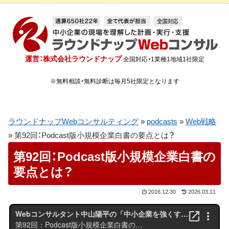
運営：株式会社ラウンドナップ
全国対応・1業種1地域1社限定
※無料相談・無料診断は毎月5社限定となります
ラウンドナップWebコンサルティング
»
podcasts
»
Web戦略
»
第92回：Podcast版小規模企業白書の要点とは？
第92回：Podcast版小規模企業白書の
要点とは？
2016.12.30
2026.03.11