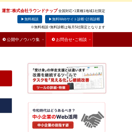
運営：株式会社ラウンドナップ
全国対応・1業種1地域1社限定
▶無料相談
▶無料Webサイト診断・計画診断
※無料相談・無料診断は毎月5社限定となります
公開中ノウハウ集
お問合せ・ご相談