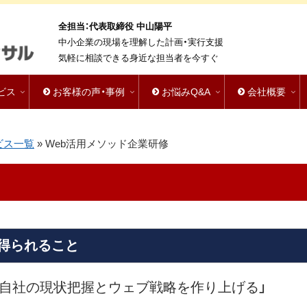
全担当：代表取締役 中山陽平
中小企業の現場を理解した計画・実行支援
気軽に相談できる身近な担当者を今すぐ
ビス
お客様の声・事例
お悩みQ&A
会社概要
ビス一覧
»
Web活用メソッド企業研修
得られること
、自社の現状把握とウェブ戦略を作り上げる」