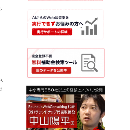
ッ
ス
ま