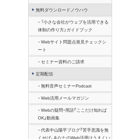
無料ダウンロードノウハウ
『小さな会社がウェブを活用できる
体制の作り方』ガイドブック
Webサイト問題点発見チェックシ
ート
セミナー資料のご請求
定期配信
無料音声セミナーPodcast
Web活用メールマガジン
Webの疑問・用語「ここだけ知れば
OK」動画集
代表中山陽平ブログ「苦手意識を無
くせば、あなたのWeb活用はうまくい