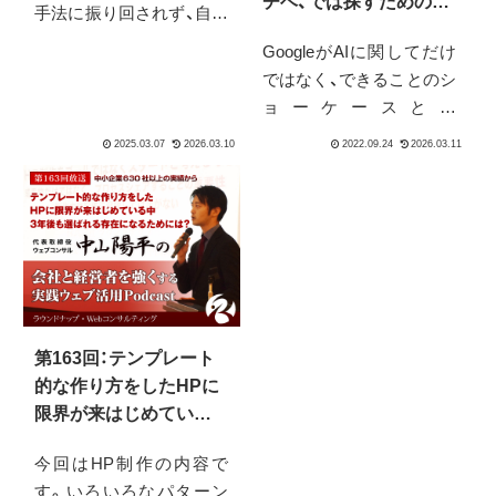
チベ、では探すためのコ
手法に振り回されず、自社
ツとは？
の価値を伝える本質を考
GoogleがAIに関してだけ
えます。AI時代の到来も見
ではなく、できることのシ
据え、今Web担当者が持つ
ョーケースとし
べきコンテンツへの向き
て、"Experience With
合い方について考察しま
Googleというサイトを公
す。
開しています。これがシ
ンプルにすごく面白いな
と、そして中小企業が事業
にどう役立てると言う観
点では「誰がこれからの時
代のWeb担当者に向いて
るか」と人を探すのに良い
第163回：テンプレート
のではと思うのです。皆
的な作り方をしたHPに
さん誰を担当者にするの
限界が来はじめている
かは、悩むじゃないです
中、3年後も選ばれる存
今回はHP制作の内容で
か。
在になるためには？
す。いろいろなパターン