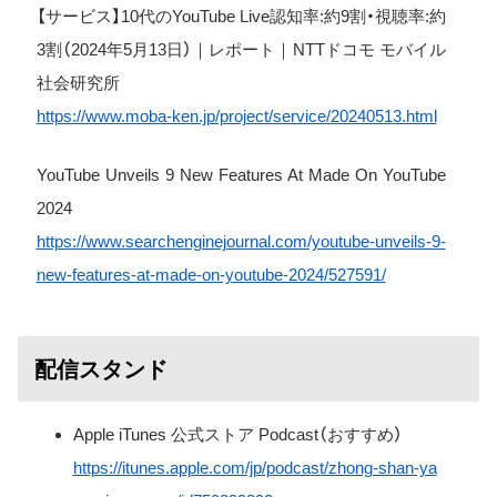
【サービス】10代のYouTube Live認知率:約9割・視聴率:約
3割（2024年5月13日）｜レポート｜NTTドコモ モバイル
社会研究所
https://www.moba-ken.jp/project/service/20240513.html
YouTube Unveils 9 New Features At Made On YouTube
2024
https://www.searchenginejournal.com/youtube-unveils-9-
new-features-at-made-on-youtube-2024/527591/
配信スタンド
Apple iTunes 公式ストア Podcast（おすすめ）
https://itunes.apple.com/jp/podcast/zhong-shan-ya