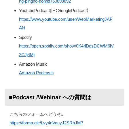
ng-pingno-non/id750899892
YoutubePodcast(旧：GooglePodcast）
https://www.youtube.com/user/WebMarketingJAP
AN
Spotify
https://open.spotify.com/show/0K4rlDgsDCWM6lV
2CJj4Mj
Amazon Music
Amazon Podcasts
■Podcast /Webinar への質問は
こちらのフォームへどうぞ。
https://forms.gle/Lvy4nVauyJ2SRhJM7