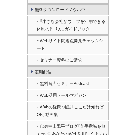
無料ダウンロードノウハウ
『小さな会社がウェブを活用できる
体制の作り方』ガイドブック
Webサイト問題点発見チェックシ
ート
セミナー資料のご請求
定期配信
無料音声セミナーPodcast
Web活用メールマガジン
Webの疑問・用語「ここだけ知れば
OK」動画集
代表中山陽平ブログ「苦手意識を無
くせば、あなたのWeb活用はうまくい