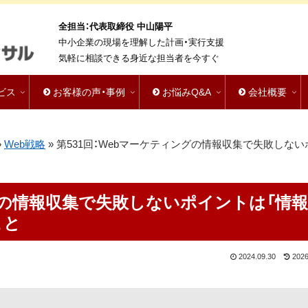
全担当：代表取締役 中山陽平
中小企業の現場を理解した計画・実行支援
気軽に相談できる身近な担当者を今すぐ
ビス
お客様の声・事例
お悩みQ&A
会社概要
»
Web戦略
»
第531回：Webマーケティングの情報収集で失敗しない
ングの情報収集で失敗しないポイントは「情
こと
2024.09.30
2026