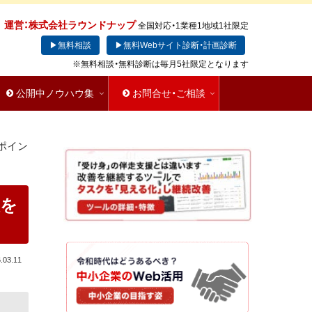
運営：株式会社ラウンドナップ
全国対応・1業種1地域1社限定
▶無料相談
▶無料Webサイト診断・計画診断
※無料相談・無料診断は毎月5社限定となります
公開中ノウハウ集
お問合せ・ご相談
ポイン
報を
.03.11