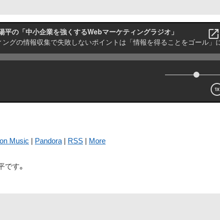
on Music
|
Pandora
|
RSS
|
More
平です。