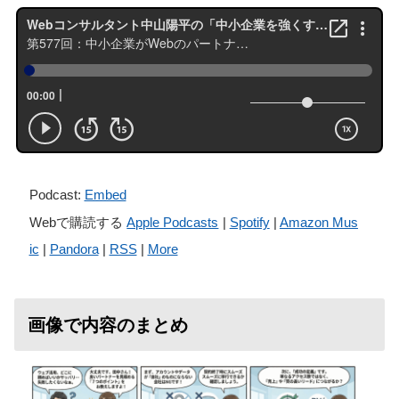
Podcast:
Embed
Webで購読する
Apple Podcasts
|
Spotify
|
Amazon Mus
ic
|
Pandora
|
RSS
|
More
画像で内容のまとめ