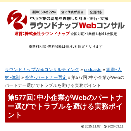
運営：株式会社ラウンドナップ
全国対応・1業種1地域1社限定
※無料相談・無料診断は毎月5社限定となります
ラウンドナップWebコンサルティング
»
podcasts
»
組織・人
材・体制
»
外注・パートナー選定
»
第577回：中小企業がWebの
パートナー選びでトラブルを避ける実務ポイント
第577回：中小企業がWebのパートナ
ー選びでトラブルを避ける実務ポイ
ント
2025.11.07
2026.03.11