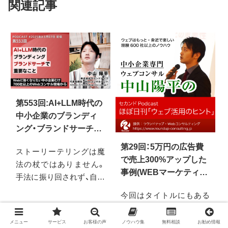
関連記事
第553回:AI+LLM時代の
中小企業のブランディ
ング・ブランドサーチで
重要なこと
第29回：5万円の広告費
ストーリーテリングは魔
で売上300%アップした
法の杖ではありません。
事例(WEBマーケティン
手法に振り回されず、自社
グ勉強会振返り)
の価値を伝える本質を考
今回はタイトルにもある
えます。AI時代の到来も見
んですが「5万円の広告費
据え、今Web担当者が持つ
で売り上げを300%アップ
メニュー
サービス
お客様の声
ノウハウ集
無料相談
お勧め情報
べきコンテンツへの向き