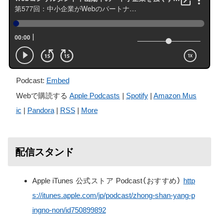
Podcast:
Embed
Webで購読する
Apple Podcasts
|
Spotify
|
Amazon Mus
ic
|
Pandora
|
RSS
|
More
配信スタンド
Apple iTunes 公式ストア Podcast（おすすめ）
http
s://itunes.apple.com/jp/podcast/zhong-shan-yang-p
ingno-non/id750899892