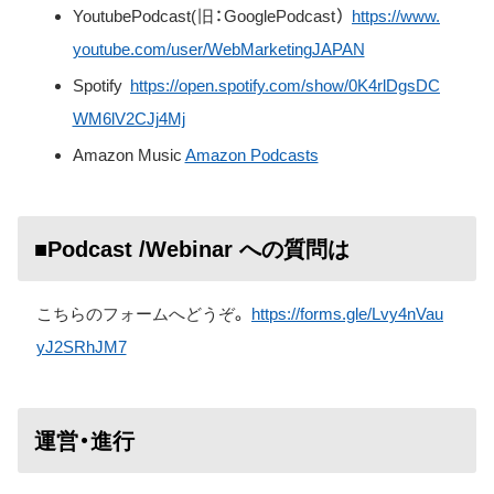
YoutubePodcast(旧：GooglePodcast）
https://www.
youtube.com/user/WebMarketingJAPAN
Spotify
https://open.spotify.com/show/0K4rlDgsDC
WM6lV2CJj4Mj
Amazon Music
Amazon Podcasts
■Podcast /Webinar への質問は
こちらのフォームへどうぞ。
https://forms.gle/Lvy4nVau
yJ2SRhJM7
運営・進行