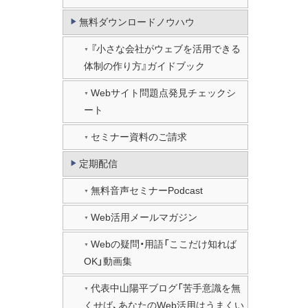
無料ダウンロードノウハウ
『小さな会社がウェブを活用できる
体制の作り方』ガイドブック
Webサイト問題点発見チェックシ
ート
セミナー資料のご請求
定期配信
無料音声セミナーPodcast
Web活用メールマガジン
Webの疑問・用語「ここだけ知れば
OK」動画集
代表中山陽平ブログ「苦手意識を無
くせば、あなたのWeb活用はうまくい