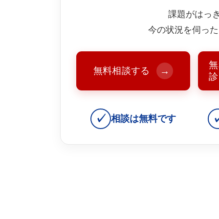
課題がはっ
今の状況を伺った
無
無料相談する
→
診
✓
相談は無料です