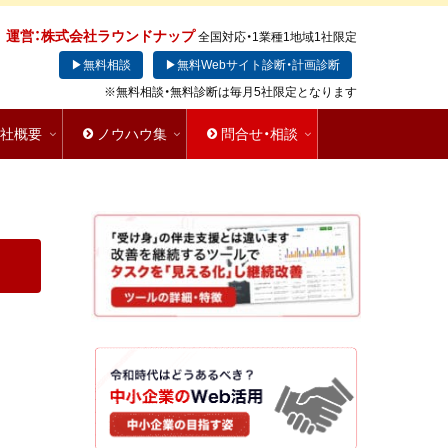
運営：株式会社ラウンドナップ
全国対応・1業種1地域1社限定
▶無料相談
▶無料Webサイト診断・計画診断
※無料相談・無料診断は毎月5社限定となります
会社概要
ノウハウ集
問合せ・相談