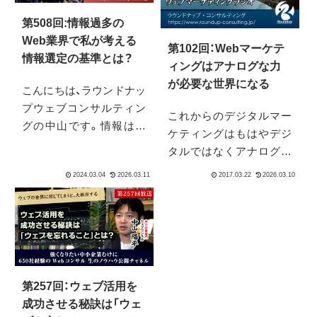
第508回:情報過多の
Web業界で私が考える
第102回：Webマーケテ
情報選定の基準とは？
ィングはアナログな力
が必要な世界になる
こんにちは、ラウンドナッ
プウェブコンサルティン
これからのデジタルマー
グの中山です。情報は私
ケティングはもはやデジ
たちの決断と行動を形作
タルではなくアナログの
ります。だからこそ、その
パワーが重要になる世界
源を慎重に選ぶことが重
になります。
要です。情報の質を高め、
自分自身のビジネスやラ
イフスタイルに有益なも
のだけを取り入れるに
は？
第257回：ウェブ活用を
成功させる秘訣は「ウェ