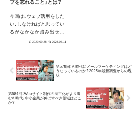
ブを忘れること」とは？
今回は、ウェブ活用をした
い、しなければと思ってい
るがなかなか踏み出せな
い企業の方、あるいは踏み
出したけれど軌道に乗ら
ずに悩んでいる方むけの
内容です。ウェブ活用を
第579回：AI時代にメールマーケティングはど
しよう、ネットを商売に役
うなっているのか？2025年最新調査からの現
状
立てようと考えると無意
識に陥ってしまう、思考の
落とし穴があります。
第584回：Webサイト制作の民主化がより進
むAI時代、中小企業が伸ばすべき領域はどこ
か？