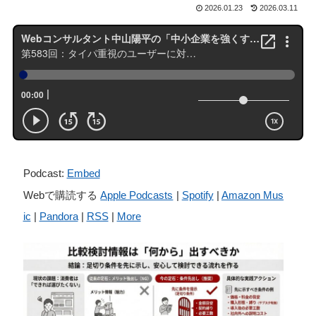
2026.01.23
2026.03.11
Podcast:
Embed
Webで購読する
Apple Podcasts
|
Spotify
|
Amazon Mus
ic
|
Pandora
|
RSS
|
More