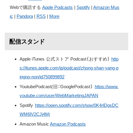
Webで購読する
Apple Podcasts
|
Spotify
|
Amazon Mus
ic
|
Pandora
|
RSS
|
More
配信スタンド
Apple iTunes 公式ストア Podcast（おすすめ）
http
s://itunes.apple.com/jp/podcast/zhong-shan-yang-p
ingno-non/id750899892
YoutubePodcast(旧：GooglePodcast）
https://www.
youtube.com/user/WebMarketingJAPAN
Spotify
https://open.spotify.com/show/0K4rlDgsDC
WM6lV2CJj4Mj
Amazon Music
Amazon Podcasts