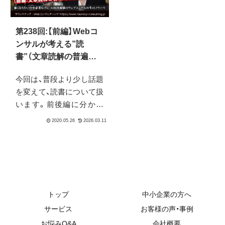
であり、25年ほど前にマイ
ノを売る時の発想の広さ
ケル・ゴールドハーバー氏
や実際に結果につながる
第238回:【前編】Webコ
が提唱したアテンション
施策を打てるかどうかと
ンサルが考える”読
エコノミーに発します。
いう点に大きく影響して
書”（文章読解の普遍的
そして、それがネットの普
きます。
重要性）
及で加速した今、情報の内
今回は、普段より少し話題
面と外面において外面の
を変えて、読書について扱
わかりやすさ過剰な時代
います。前後編に分かれ
になっています。そのた
ているのでご注意下さ
め、特に何かを得よう学ぼ
い。前編では、現代の、情
うと思った時には、そこに
報が民主化されて爆発的
気をつけないと最悪誰か
に情報量とそれに対する
の頭の中をコピーし続け
二次情報や付加情報があ
ることになってしまいま
ふれている現代において、
す。今回はそんな内容で
文章が苦手、文字を読むの
トップ
中小企業の方へ
す。
が苦手という「読解力」の
サービス
お客様の声・事例
問題は大きな問題だとい
お悩みQ&A
会社概要