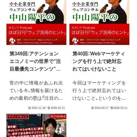
第349回:アテンション
第40回：Webマーケティ
エコノミーの世界で”注
ングを行う上で絶対忘
目最優先コンテンツ”に
れてはいけないこと
溺れるとスキルアップ
世の中に情報があふれ出
今回はマーケティングを
は出来ない
ている今、情報を届けるた
行う上で絶対忘れてはい
めの最初の壁は「注目の獲
けないこと、というのをお
得」となっています。それ
伝えします。マーケティ
は元をたどれば50年前に
ングに関わる方がどうし
マインドセット
ハーバードサイモン氏が
ても陥りがちなポイント
言った「情報があふれる世
があり、それを知っている
界における注意の希少性」
のと知らないのとでは、モ