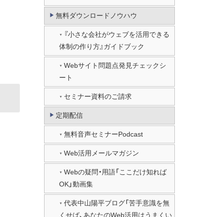
無料ダウンロードノウハウ
『小さな会社がウェブを活用できる
体制の作り方』ガイドブック
Webサイト問題点発見チェックシ
ート
セミナー資料のご請求
定期配信
無料音声セミナーPodcast
Web活用メールマガジン
Webの疑問・用語「ここだけ知れば
OK」動画集
代表中山陽平ブログ「苦手意識を無
くせば、あなたのWeb活用はうまくい