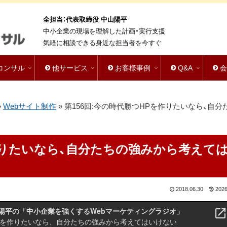
全担当：代表取締役 中山陽平
中小企業の現場を理解した計画・実行支援
気軽に相談できる身近な担当者を今すぐ
bコンサル
他サービス
お客様事例
Q&A
»
Webサイト制作
»
第156回:今の時代勝つHPを作りたいなら、自分
を作りたいなら、自分たちの強みから考えて
2018.06.30
2026