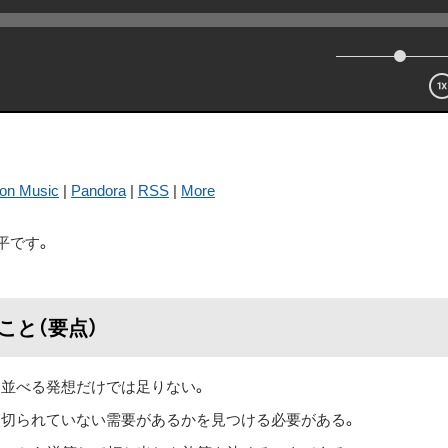
on Music
|
Pandora
|
RSS
|
More
平です。
ること（要点）
を並べる発想だけでは足りない。
り切られていない需要があるかを見つける必要がある。