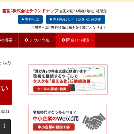
運営：株式会社ラウンドナップ
全国対応・1業種1地域1社限定
▶無料相談
▶無料Webサイト診断・計画診断
※無料相談・無料診断は毎月5社限定となります
会社概要
ノウハウ集
問合せ・相談
たちの
はい
.03.11