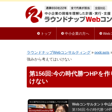
トップ
中小企業の方へ
We
ラウンドナップWebコンサルティング
»
podcasts
強みから考えてはいけない
第156回:今の時代勝つHP
けない