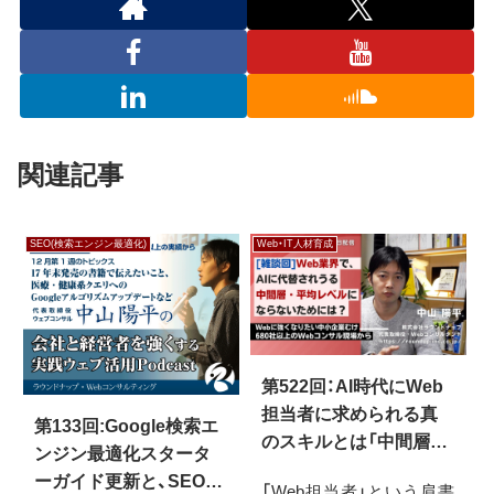
関連記事
SEO(検索エンジン最適化)
Web・IT人材育成
第522回：AI時代にWeb
担当者に求められる真
第133回:Google検索エ
のスキルとは「中間層・
ンジン最適化スタータ
平均レベル」にならない
ーガイド更新と、SEOに
「Web担当者」という肩書