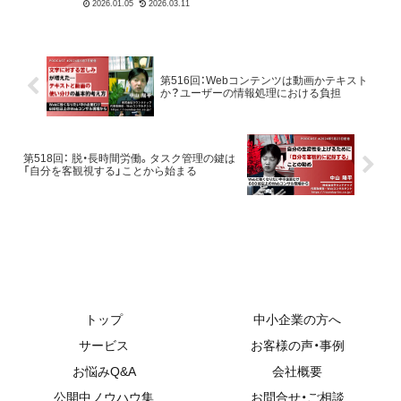
録の活用法について解説
します。現場の知見に基
づき、実務に役立つ判断基
第516回：Webコンテンツは動画かテキスト
準をお伝えします。
か？ユーザーの情報処理における負担
第518回： 脱・長時間労働。タスク管理の鍵は
「自分を客観視する」ことから始まる
トップ
中小企業の方へ
サービス
お客様の声・事例
お悩みQ&A
会社概要
公開中ノウハウ集
お問合せ・ご相談