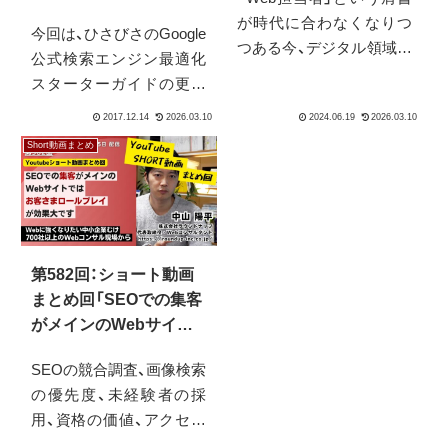
ためには？
対する費用の考え方に
が時代に合わなくなりつ
今回は、ひさびさのGoogle
ついて他
つある今、デジタル領域で
公式検索エンジン最適化
キャリアを築くには新た
スターターガイドの更新
な視点が不可欠です。本
についてと、それに伴って
配信では、AIがもたらす業
のさまざまなSEOに関す
務効率化の先にある、より
Short動画まとめ
る話題をお届けしていま
本質的な課題解決能力の
す。特に、書籍でも紙幅を
重要性を解説。二次情報
割いている検索エンジン
に頼らず、一次情報（生の
対策の費用に対する考え
体験）から洞察を得る力こ
方などに触れています。
そが、これからの時代を生
第582回：ショート動画
き抜く鍵となることを、実
まとめ回「SEOでの集客
際のコンサルティング事
がメインのWebサイト
例を交えながらお話しし
では「お客さまロールプ
SEOの競合調査、画像検索
ます。
レイ」が効果大です」な
の優先度、未経験者の採
ど
用、資格の価値、アクセス
解析のタイミング、AI議事