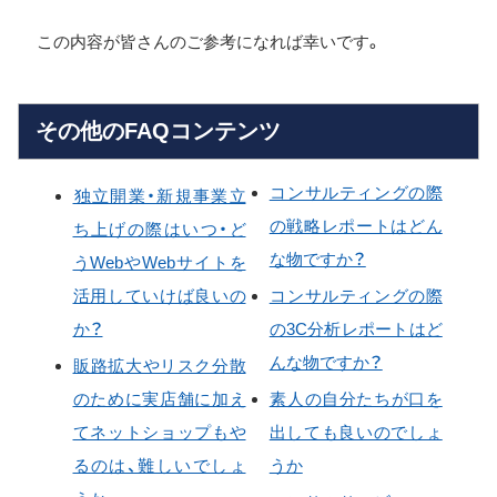
この内容が皆さんのご参考になれば幸いです。
その他のFAQコンテンツ
コンサルティングの際
独立開業・新規事業立
の戦略レポートはどん
ち上げの際はいつ・ど
な物ですか？
うWebやWebサイトを
活用していけば良いの
コンサルティングの際
か？
の3C分析レポートはど
んな物ですか？
販路拡大やリスク分散
のために実店舗に加え
素人の自分たちが口を
てネットショップもや
出しても良いのでしょ
るのは、難しいでしょ
うか