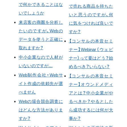
で何かできることはな
で売れる商品を持ちた
いでしょうか
いと思うのですが、何
来店客の商圏を分析し
に気をつければ良いで
たいのですが、Webの
すか？
データを使うと正確に
【コンサルの本音セミ
取れますか？
ナー】Webinar（ウェビ
中小企業なので人材が
ナー）って要はどう？始
いないのですが…
めるべき？いらない？
Web制作会社・Webサ
【コンサルの本音セミ
イト作成の依頼先が選
ナー】オウンドメディ
べません
アとは？中小企業がや
Webの場合競合調査に
るべきか？やるとした
はどんな方法がありま
ら成功するには何が大
すか？
事か？