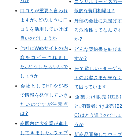
うか
コンサルサービスの一
口コミが重要と言われ
般的な費用相場は？
ますが、どのように口
外部の会社に丸投げす
コミを活用していけば
る危険性ってなんです
良いのでしょうか
か？
他社にWebサイトの内
どんな契約書を結びま
容をコピーされまし
すか？
た、どうしたらいいで
来て欲しい・ターゲッ
しょうか
トのお客さまが来なく
会社としてHPやSNS
て困っています…
で情報を発信していき
企業むけ販売（B2B）
たいのですが注意点
と、消費者むけ販売（B2
は？
C）はどう違うのでしょ
商圏内に大企業が進出
うか
してきました、ウェブ
新商品開発してウェブ