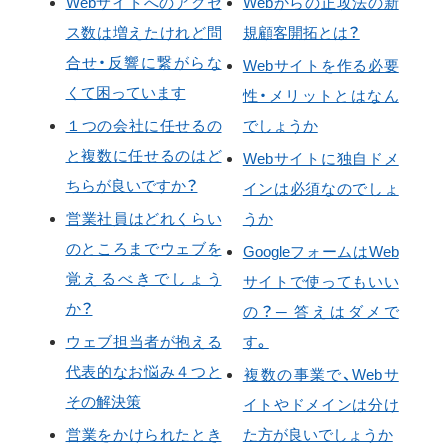
Webサイトへのアクセ
Webからの正攻法の新
ス数は増えたけれど問
規顧客開拓とは？
合せ・反響に繋がらな
Webサイトを作る必要
くて困っています
性・メリットとはなん
１つの会社に任せるの
でしょうか
と複数に任せるのはど
Webサイトに独自ドメ
ちらが良いですか？
インは必須なのでしょ
営業社員はどれくらい
うか
のところまでウェブを
GoogleフォームはWeb
覚えるべきでしょう
サイトで使ってもいい
か？
の？─ 答えはダメで
ウェブ担当者が抱える
す。
代表的なお悩み４つと
複数の事業で、Webサ
その解決策
イトやドメインは分け
営業をかけられたとき
た方が良いでしょうか