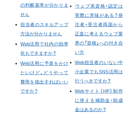
の判断基準が分かりま
ウェブ系資格・認定は
せん
実際に意味がある？発
担当者のスキルアップ
注者・受注者両面から
方法が分かりません
正直に考えるウェブ業
界の「資格」への付き合
Web活用で社内の効率
い方
化もできますか？
Web担当者のいない中
Web活用に予算をかけ
小企業でもSNS活用は
たいけど、どうやって
行うべきですか？
費用を捻出すればいい
ですか？
Webサイト（HP）制作
に使える補助金・助成
金はあるのか？