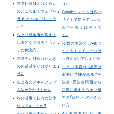
営業社員はどれくらい
うか
のところまでウェブを
GoogleフォームはWeb
覚えるべきでしょう
サイトで使ってもいい
か？
の？─ 答えはダメで
ウェブ担当者が抱える
す。
代表的なお悩み４つと
複数の事業で、Webサ
その解決策
イトやドメインは分け
営業をかけられたとき
た方が良いでしょうか
の判断基準が分かりま
ウェブ系資格・認定は
せん
実際に意味がある？発
担当者のスキルアップ
注者・受注者両面から
方法が分かりません
正直に考えるウェブ業
界の「資格」への付き合
Web活用で社内の効率
い方
化もできますか？
Web担当者のいない中