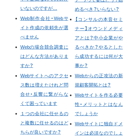
いないのですが…
めるべき？いらない？
Web制作会社・Webサ
【コンサルの本音セミ
イト作成の依頼先が選
ナー】オウンドメディ
べません
アとは？中小企業がや
Webの場合競合調査に
るべきか？やるとした
はどんな方法がありま
ら成功するには何が大
すか？
事か？
Webサイトへのアクセ
Webからの正攻法の新
ス数は増えたけれど問
規顧客開拓とは？
合せ・反響に繋がらな
Webサイトを作る必要
くて困っています
性・メリットとはなん
１つの会社に任せるの
でしょうか
と複数に任せるのはど
Webサイトに独自ドメ
ちらが良いですか？
インは必須なのでしょ