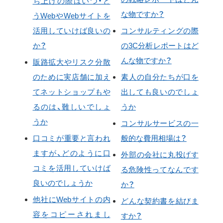
ち上げの際はいつ・ど
な物ですか？
うWebやWebサイトを
活用していけば良いの
コンサルティングの際
か？
の3C分析レポートはど
んな物ですか？
販路拡大やリスク分散
のために実店舗に加え
素人の自分たちが口を
てネットショップもや
出しても良いのでしょ
るのは、難しいでしょ
うか
うか
コンサルサービスの一
口コミが重要と言われ
般的な費用相場は？
ますが、どのように口
外部の会社に丸投げす
コミを活用していけば
る危険性ってなんです
良いのでしょうか
か？
他社にWebサイトの内
どんな契約書を結びま
容をコピーされまし
すか？