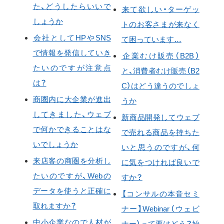
た、どうしたらいいで
来て欲しい・ターゲッ
しょうか
トのお客さまが来なく
会社としてHPやSNS
て困っています…
で情報を発信していき
企業むけ販売（B2B）
たいのですが注意点
と、消費者むけ販売（B2
は？
C）はどう違うのでしょ
商圏内に大企業が進出
うか
してきました、ウェブ
新商品開発してウェブ
で何かできることはな
で売れる商品を持ちた
いでしょうか
いと思うのですが、何
来店客の商圏を分析し
に気をつければ良いで
たいのですが、Webの
すか？
データを使うと正確に
【コンサルの本音セミ
取れますか？
ナー】Webinar（ウェビ
中小企業なので人材が
ナー）って要はどう？始