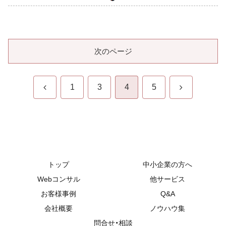
次のページ
前
次
1
3
4
5
へ
へ
トップ
中小企業の方へ
Webコンサル
他サービス
お客様事例
Q&A
2018.08.10
2026.03.11
Webコンサルタント 中山
会社概要
ノウハウ集
問合せ・相談